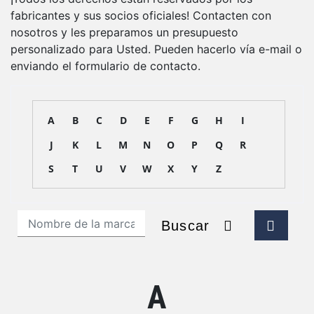
fabricantes y sus socios oficiales! Contacten con
nosotros y les preparamos un presupuesto
personalizado para Usted. Pueden hacerlo vía e-mail o
enviando el formulario de contacto.
A
B
C
D
E
F
G
H
I
J
K
L
M
N
O
P
Q
R
S
T
U
V
W
X
Y
Z
Buscar
A