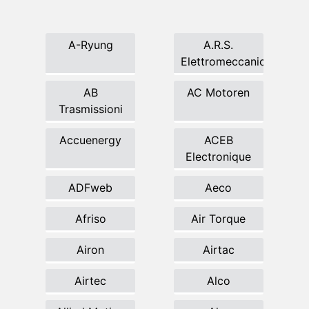
A-Ryung
A.R.S.
Elettromeccanica
AB
AC Motoren
Trasmissioni
Accuenergy
ACEB
Electronique
ADFweb
Aeco
Afriso
Air Torque
Airon
Airtac
Airtec
Alco