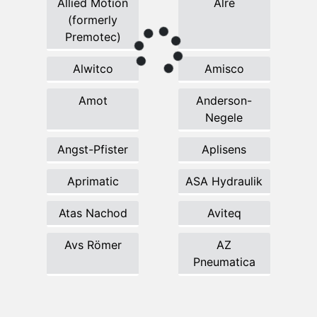
Allied Motion
Alre
(formerly
Premotec)
Alwitco
Amisco
Amot
Anderson-
Negele
Angst-Pfister
Aplisens
Aprimatic
ASA Hydraulik
Atas Nachod
Aviteq
Avs Römer
AZ
Pneumatica