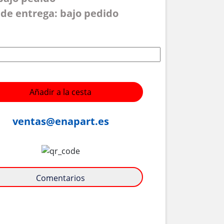
de entrega: bajo pedido
Añadir a la cesta
ventas@enapart.es
Comentarios