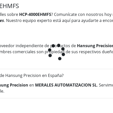
0EHMFS
lles sobre
HCP-4000EHMFS
? Comunícate con nosotros hoy
es
. Nuestro equipo experto está aquí para ayudarte a encon
oveedor independiente de productos de
Hansung Precisio
 nombres comerciales son propiedad de sus respectivos dueñ
e Hansung Precision en España?
ung Precision
en
MERALES AUTOMATIZACION SL
. Servim
le.