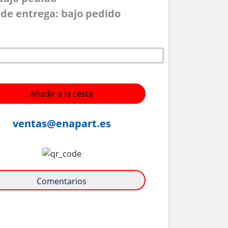
de entrega: bajo pedido
Añadir a la cesta
ventas@enapart.es
Comentarios