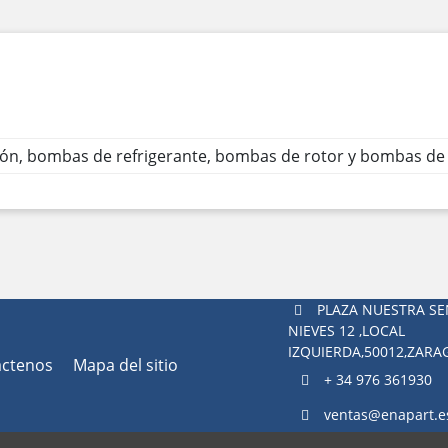
ión, bombas de refrigerante, bombas de rotor y bombas de
PLAZA NUESTRA SE
NIEVES 12 ,LOCAL
IZQUIERDA,50012,ZAR
áctenos
Mapa del sitio
+ 34 976 361930
ventas@enapart.e