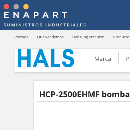
Portada
Que vendemos
Hansung Precision
Producto
Marca
P
HCP-2500EHMF bomba d