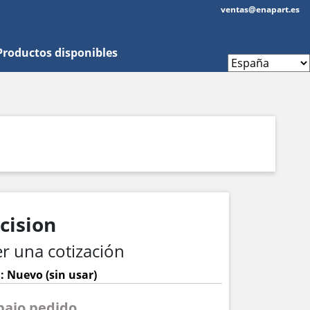
ventas@enapart.es
Productos disponibles
cision
r una cotización
: Nuevo (sin usar)
 bajo pedido