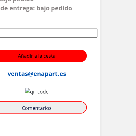
de entrega: bajo pedido
Añadir a la cesta
ventas@enapart.es
Comentarios