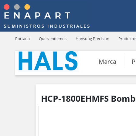
Portada
Que vendemos
Hansung Precision
Producto
Marca
P
HCP-1800EHMFS Bomba 