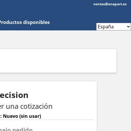
ventas@enapart.es
Productos disponibles
ecision
r una cotización
: Nuevo (sin usar)
 bajo pedido