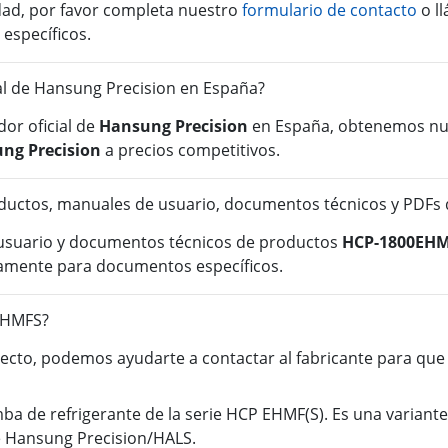
idad, por favor completa nuestro
formulario de contacto
o l
 específicos.
ial de Hansung Precision en España?
or oficial de
Hansung Precision
en España, obtenemos nue
ng Precision
a precios competitivos.
ductos, manuales de usuario, documentos técnicos y PDF
 usuario y documentos técnicos de productos
HCP-1800EH
tamente para documentos específicos.
EHMFS?
cto, podemos ayudarte a contactar al fabricante para que o
e refrigerante de la serie HCP EHMF(S). Es una variante d
e Hansung Precision/HALS.