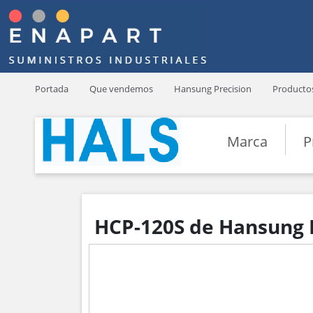
Portada
Que vendemos
Hansung Precision
Producto
Marca
P
HCP-120S de Hansung 