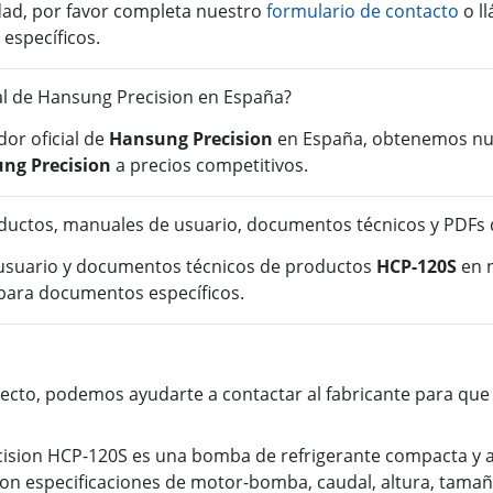
idad, por favor completa nuestro
formulario de contacto
o l
 específicos.
ial de Hansung Precision en España?
or oficial de
Hansung Precision
en España, obtenemos nue
ng Precision
a precios competitivos.
ductos, manuales de usuario, documentos técnicos y PDFs
 usuario y documentos técnicos de productos
HCP-120S
en n
para documentos específicos.
cto, podemos ayudarte a contactar al fabricante para que o
sion HCP-120S es una bomba de refrigerante compacta y au
on especificaciones de motor-bomba, caudal, altura, tamañ