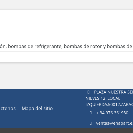
ión, bombas de refrigerante, bombas de rotor y bombas de
PLAZA NUESTRA SE
NIEVES 12 ,LOCAL
IZQUIERDA,50012,ZAR
áctenos
Mapa del sitio
+ 34 976 361930
ventas@enapart.e