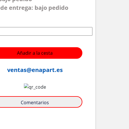
de entrega: bajo pedido
Añadir a la cesta
ventas@enapart.es
Comentarios