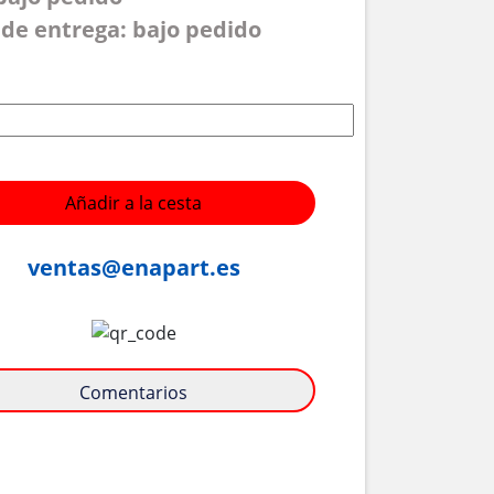
de entrega: bajo pedido
Añadir a la cesta
ventas@enapart.es
Comentarios