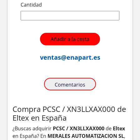
Cantidad
Añadir a la cesta
ventas@enapart.es
Comentarios
Compra PCSC / XN3LLXAX000 de
Eltex en España
¿Buscas adquirir
PCSC / XN3LLXAX000
de
Eltex
en España? En
MERALES AUTOMATIZACION SL
,