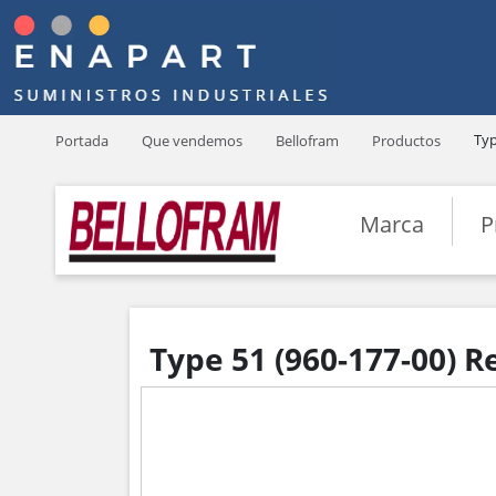
Typ
Portada
Que vendemos
Bellofram
Productos
Marca
P
Type 51 (960-177-00) R