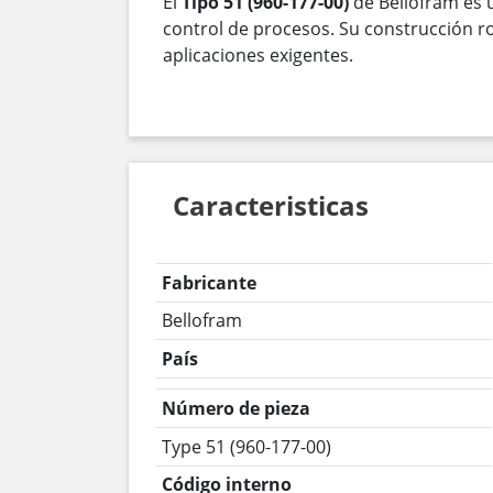
El
Tipo 51 (960-177-00)
de Bellofram es u
control de procesos. Su construcción r
aplicaciones exigentes.
Caracteristicas
Fabricante
Bellofram
País
Número de pieza
Type 51 (960-177-00)
Código interno