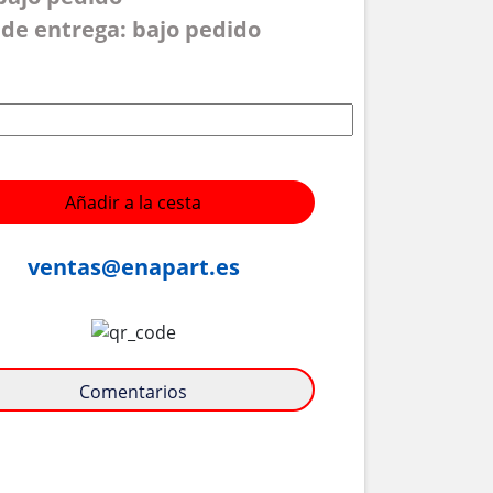
de entrega: bajo pedido
Añadir a la cesta
ventas@enapart.es
Comentarios