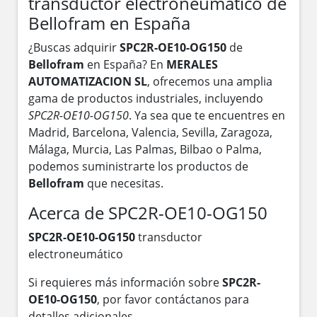
transductor electroneumático de
Bellofram en España
¿Buscas adquirir
SPC2R-OE10-OG150
de
Bellofram
en España? En
MERALES
AUTOMATIZACION SL
, ofrecemos una amplia
gama de productos industriales, incluyendo
SPC2R-OE10-OG150
. Ya sea que te encuentres en
Madrid, Barcelona, Valencia, Sevilla, Zaragoza,
Málaga, Murcia, Las Palmas, Bilbao o Palma,
podemos suministrarte los productos de
Bellofram
que necesitas.
Acerca de SPC2R-OE10-OG150
SPC2R-OE10-OG150
transductor
electroneumático
Si requieres más información sobre
SPC2R-
OE10-OG150
, por favor contáctanos para
detalles adicionales.