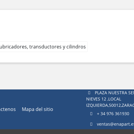
 lubricadores, transductores y cilindros
PLAZA NUESTRA SE
NIEVES 12 ,LOCAL
IZQUIERDA,50012,ZAR
áctenos
Mapa del sitio
+ 34 976 361930
ventas@enapart.e