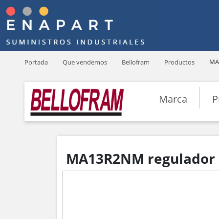
MA
Portada
Que vendemos
Bellofram
Productos
Marca
P
MA13R2NM regulador d