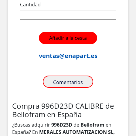
Cantidad
Añadir a la cesta
ventas@enapart.es
Comentarios
Compra 996D23D CALIBRE de
Bellofram en España
¿Buscas adquirir
996D23D
de
Bellofram
en
España? En
MERALES AUTOMATIZACION SL
,