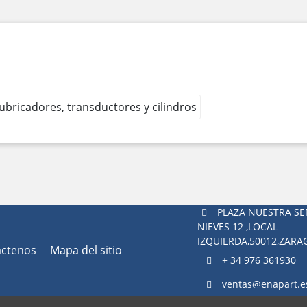
 lubricadores, transductores y cilindros
PLAZA NUESTRA SE
NIEVES 12 ,LOCAL
IZQUIERDA,50012,ZAR
áctenos
Mapa del sitio
+ 34 976 361930
ventas@enapart.e