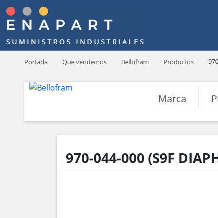
970
Portada
Que vendemos
Bellofram
Productos
Marca
P
970-044-000 (S9F DIAP