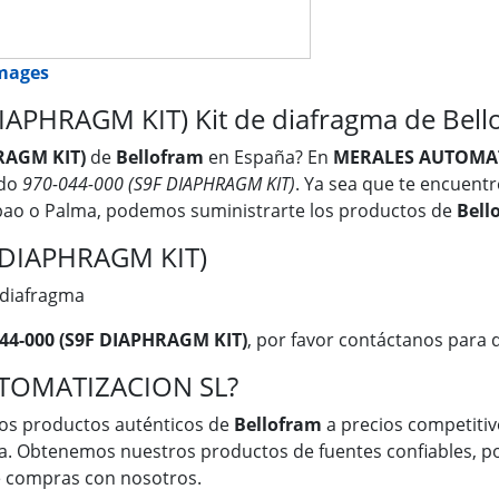
images
APHRAGM KIT) Kit de diafragma de Bell
HRAGM KIT)
de
Bellofram
en España? En
MERALES AUTOMAT
ndo
970-044-000 (S9F DIAPHRAGM KIT)
. Ya sea que te encuentr
lbao o Palma, podemos suministrarte los productos de
Bell
F DIAPHRAGM KIT)
 diafragma
044-000 (S9F DIAPHRAGM KIT)
, por favor contáctanos para d
UTOMATIZACION SL?
os productos auténticos de
Bellofram
a precios competitivo
a. Obtenemos nuestros productos de fuentes confiables, po
ue compras con nosotros.