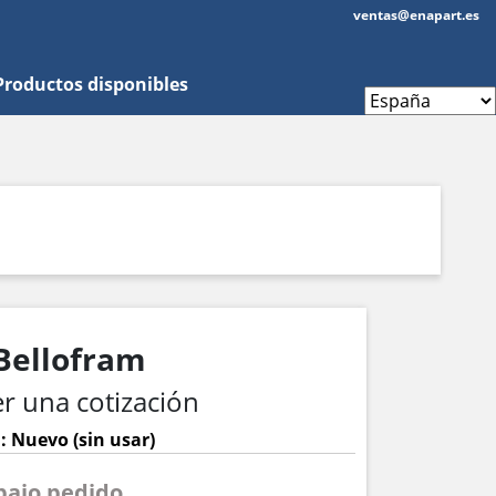
ventas@enapart.es
Productos disponibles
Bellofram
r una cotización
: Nuevo (sin usar)
 bajo pedido