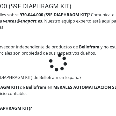
000 (S9F DIAPHRAGM KIT)
lles sobre
970-044-000 (S9F DIAPHRAGM KIT)
? Comunícate 
 a
ventas@enapart.es
. Nuestro equipo experto está aquí pa
es.
oveedor independiente de productos de
Bellofram
y no est
rciales son propiedad de sus respectivos dueños.
DIAPHRAGM KIT) de Bellofram en España?
RAGM KIT)
de
Bellofram
en
MERALES AUTOMATIZACION S
cio confiable.
 DIAPHRAGM KIT)?