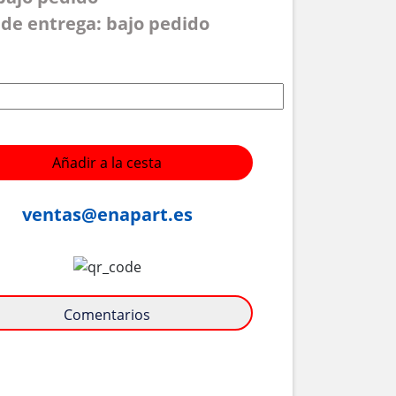
de entrega: bajo pedido
Añadir a la cesta
ventas@enapart.es
Comentarios