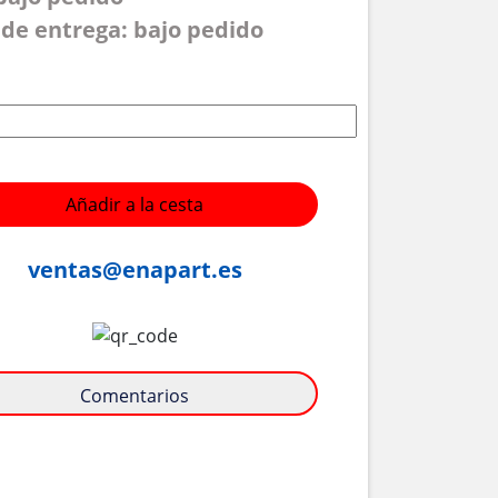
de entrega: bajo pedido
Añadir a la cesta
ventas@enapart.es
Comentarios