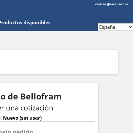
ventas@enapart.es
Productos disponibles
to de Bellofram
r una cotización
: Nuevo (sin usar)
 bajo pedido