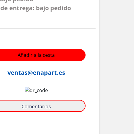
de entrega: bajo pedido
Añadir a la cesta
ventas@enapart.es
Comentarios