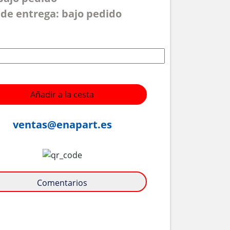
de entrega: bajo pedido
Añadir a la cesta
ventas@enapart.es
Comentarios