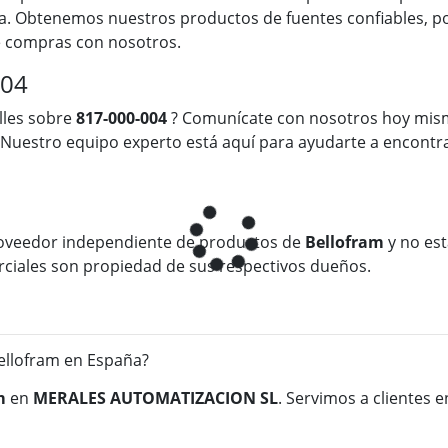
a. Obtenemos nuestros productos de fuentes confiables, po
ue compras con nosotros.
004
lles sobre
817-000-004
? Comunícate con nosotros hoy mis
 Nuestro equipo experto está aquí para ayudarte a encontra
oveedor independiente de productos de
Bellofram
y no est
rciales son propiedad de sus respectivos dueños.
llofram en España?
m
en
MERALES AUTOMATIZACION SL
. Servimos a clientes 