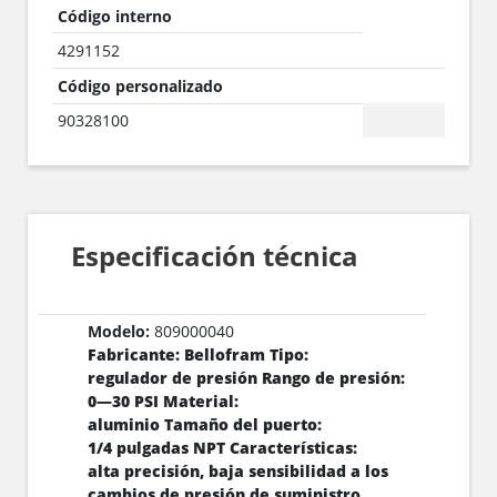
Código interno
4291152
Código personalizado
90328100
Especificación técnica
Modelo:
809000040
Fabricante: Bellofram Tipo:
regulador de presión Rango de presión:
0—30 PSI Material:
aluminio Tamaño del puerto:
1/4 pulgadas NPT Características:
alta precisión, baja sensibilidad a los
cambios de presión de suministro