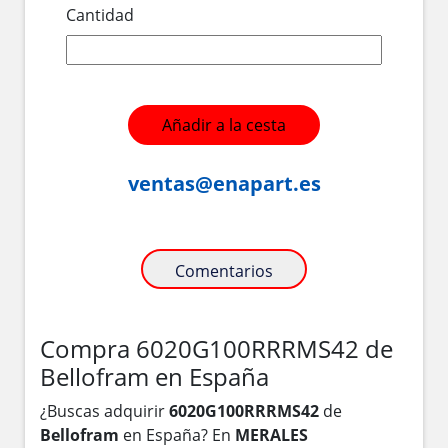
Cantidad
Añadir a la cesta
ventas@enapart.es
Comentarios
Compra 6020G100RRRMS42 de
Bellofram en España
¿Buscas adquirir
6020G100RRRMS42
de
Bellofram
en España? En
MERALES