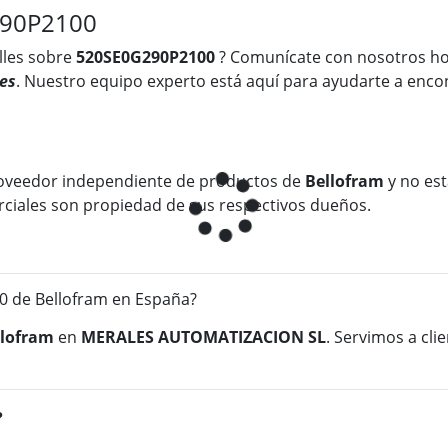
290P2100
lles sobre
520SE0G290P2100
? Comunícate con nosotros h
es
. Nuestro equipo experto está aquí para ayudarte a encon
oveedor independiente de productos de
Bellofram
y no est
rciales son propiedad de sus respectivos dueños.
 de Bellofram en España?
llofram
en
MERALES AUTOMATIZACION SL
. Servimos a cli
?