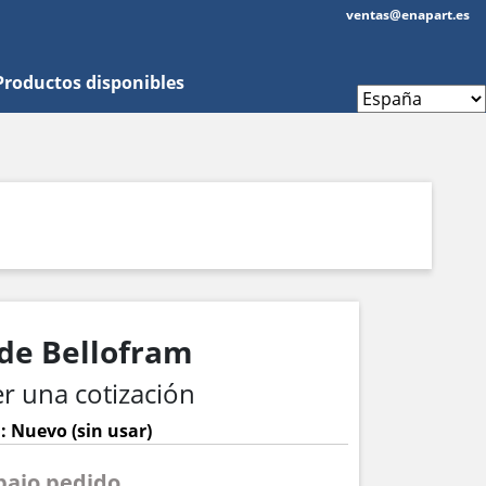
ventas@enapart.es
Productos disponibles
 de Bellofram
r una cotización
: Nuevo (sin usar)
 bajo pedido