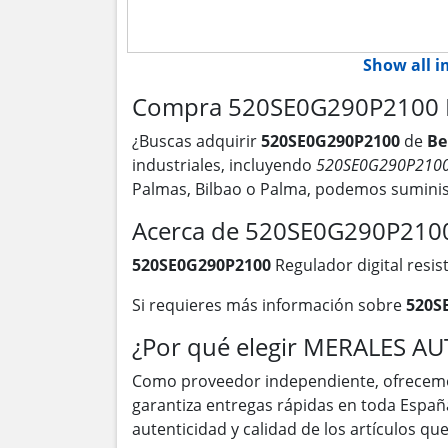
Show all 
Compra 520SE0G290P2100 Reg
¿Buscas adquirir
520SE0G290P2100
de
Be
industriales, incluyendo
520SE0G290P210
Palmas, Bilbao o Palma, podemos suminis
Acerca de 520SE0G290P210
520SE0G290P2100
Regulador digital resis
Si requieres más información sobre
520S
¿Por qué elegir MERALES A
Como proveedor independiente, ofrecem
garantiza entregas rápidas en toda Españ
autenticidad y calidad de los artículos q