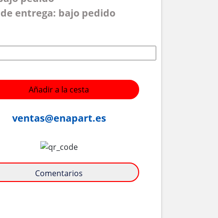
de entrega: bajo pedido
Añadir a la cesta
ventas@enapart.es
Comentarios