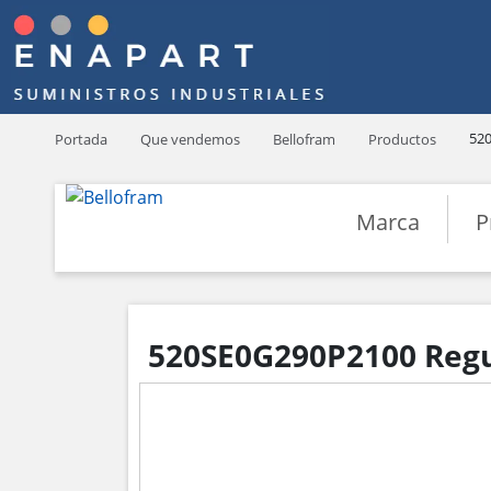
52
Portada
Que vendemos
Bellofram
Productos
Marca
P
520SE0G290P2100 Regul