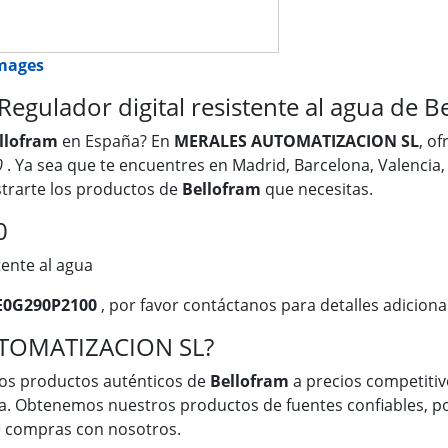
images
ulador digital resistente al agua de B
llofram
en España? En
MERALES AUTOMATIZACION SL
, o
0
. Ya sea que te encuentres en Madrid, Barcelona, Valencia, 
trarte los productos de
Bellofram
que necesitas.
0
tente al agua
E0G290P2100
, por favor contáctanos para detalles adiciona
UTOMATIZACION SL?
os productos auténticos de
Bellofram
a precios competitivo
a. Obtenemos nuestros productos de fuentes confiables, po
ue compras con nosotros.