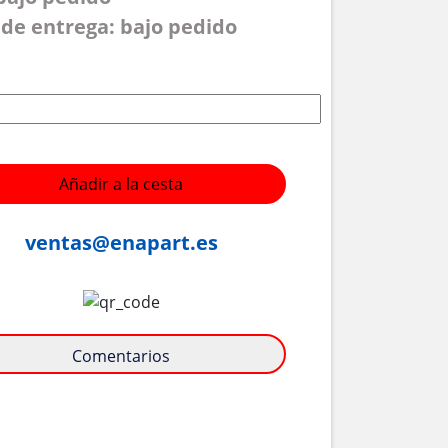
de entrega: bajo pedido
Añadir a la cesta
ventas@enapart.es
Comentarios