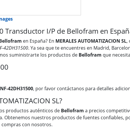
images
ransductor I/P de Bellofram en Españ
Bellofram
en España? En
MERALES AUTOMATIZACION SL
,
F-42DH31500
. Ya sea que te encuentres en Madrid, Barcelona
emos suministrarte los productos de
Bellofram
que necesita
500
NF-42DH31500
, por favor contáctanos para detalles adicion
UTOMATIZACION SL?
os productos auténticos de
Bellofram
a precios competitivo
a. Obtenemos nuestros productos de fuentes confiables, po
ue compras con nosotros.