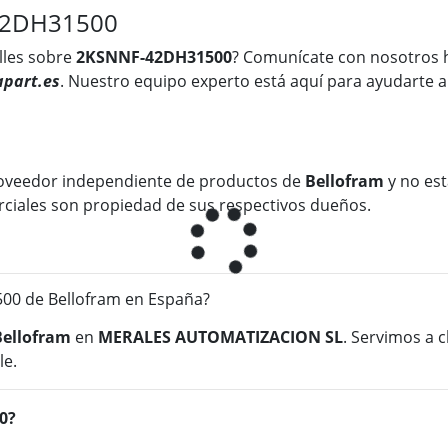
42DH31500
lles sobre
2KSNNF-42DH31500
? Comunícate con nosotros 
part.es
. Nuestro equipo experto está aquí para ayudarte a
oveedor independiente de productos de
Bellofram
y no est
rciales son propiedad de sus respectivos dueños.
0 de Bellofram en España?
Bellofram
en
MERALES AUTOMATIZACION SL
. Servimos a 
le.
0?