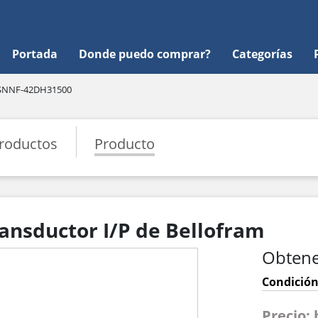
Portada
Donde puedo comprar?
Categorías
SNNF-42DH31500
roductos
Producto
nsductor I/P de Bellofram
Obtene
Condición
Precio: