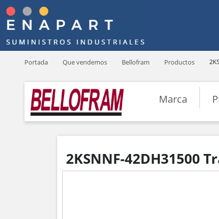
2K
Portada
Que vendemos
Bellofram
Productos
Marca
P
2KSNNF-42DH31500 Tra