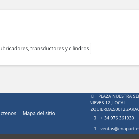
 lubricadores, transductores y cilindros
PLAZA NUESTRA SE
NIEVES 12 ,LOCAL
IZQUIERDA,50012,ZAR
áctenos
Mapa del sitio
+ 34 976 361930
ventas@enapart.e