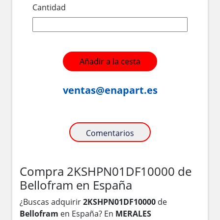
Cantidad
Añadir a la cesta
ventas@enapart.es
Comentarios
Compra 2KSHPN01DF10000 de
Bellofram en España
¿Buscas adquirir
2KSHPN01DF10000
de
Bellofram
en España? En
MERALES