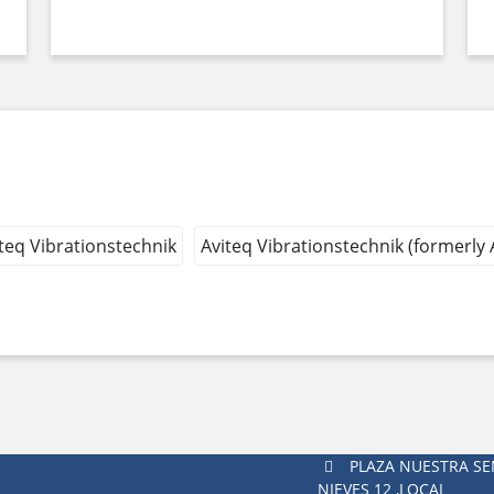
teq Vibrationstechnik
Aviteq Vibrationstechnik (formerly
PLAZA NUESTRA SE
NIEVES 12 ,LOCAL