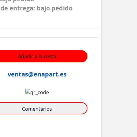
de entrega: bajo pedido
Añadir a la cesta
ventas@enapart.es
Comentarios