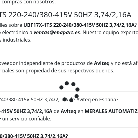
ue compras con nosotros.
TS 220-240/380-415V 50HZ 3,74/2,16A
lles sobre
UBF17X-1TS 220-240/380-415V 50HZ 3,74/2,16A
?
 electrónico a
ventas@enapart.es
. Nuestro equipo experto
 industriales.
oveedor independiente de productos de
Aviteq
y no está af
rciales son propiedad de sus respectivos dueños.
0/380-415V 50HZ 3,74/2,16A de Aviteq en España?
-415V 50HZ 3,74/2,16A
de
Aviteq
en
MERALES AUTOMATIZ
 un servicio confiable.
40/380-415V 50HZ 3,74/2,16A?