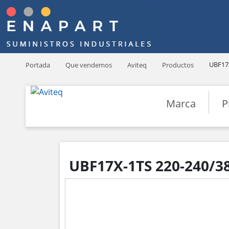
UBF17X
Portada
Que vendemos
Aviteq
Productos
Marca
P
UBF17X-1TS 220-240/38