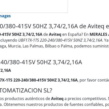
images
/380-415V 50HZ 3,74/2,16A de Aviteq 
-415V 50HZ 3,74/2,16A
de
Aviteq
en España? En
MERALES 
incluyendo
UBF17X-1TS 220-240/380-415V 50HZ 3,74/2,16A
. Y
álaga, Murcia, Las Palmas, Bilbao o Palma, podemos suminis
240/380-415V 50HZ 3,74/2,16A
/2,16A
X-1TS 220-240/380-415V 50HZ 3,74/2,16A
, por favor contá
UTOMATIZACION SL?
os productos auténticos de
Aviteq
a precios competitivos. 
a. Obtenemos nuestros productos de fuentes confiables, po