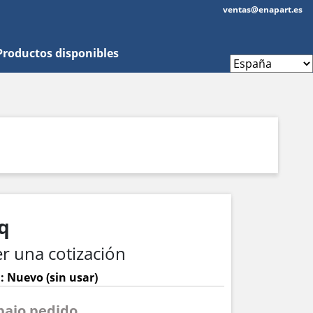
ventas@enapart.es
Productos disponibles
q
r una cotización
: Nuevo (sin usar)
 bajo pedido