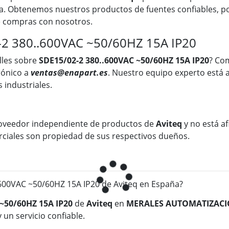
a. Obtenemos nuestros productos de fuentes confiables, po
ue compras con nosotros.
-2 380..600VAC ~50/60HZ 15A IP20
lles sobre
SDE15/02-2 380..600VAC ~50/60HZ 15A IP20
? Co
rónico a
ventas@enapart.es
. Nuestro equipo experto está 
 industriales.
oveedor independiente de productos de
Aviteq
y no está af
rciales son propiedad de sus respectivos dueños.
00VAC ~50/60HZ 15A IP20 de Aviteq en España?
 ~50/60HZ 15A IP20
de
Aviteq
en
MERALES AUTOMATIZACI
 un servicio confiable.