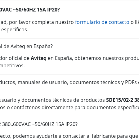
600VAC ~50/60HZ 15A IP20?
idad, por favor completa nuestro
formulario de contacto
o l
 específicos.
al de Aviteq en España?
or oficial de
Aviteq
en España, obtenemos nuestros product
mpetitivos.
ductos, manuales de usuario, documentos técnicos y PDFs
 usuario y documentos técnicos de productos
SDE15/02-2 3
ursos o contáctenos directamente para documentos específic
2 380..600VAC ~50/60HZ 15A IP20?
cto, podemos ayudarte a contactar al fabricante para que o