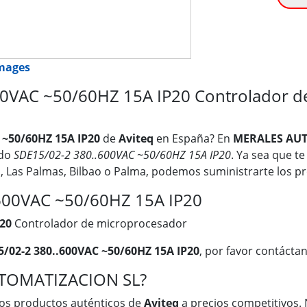
images
0VAC ~50/60HZ 15A IP20 Controlador de
 ~50/60HZ 15A IP20
de
Aviteq
en España? En
MERALES AUT
ndo
SDE15/02-2 380..600VAC ~50/60HZ 15A IP20
. Ya sea que t
ia, Las Palmas, Bilbao o Palma, podemos suministrarte los 
.600VAC ~50/60HZ 15A IP20
P20
Controlador de microprocesador
/02-2 380..600VAC ~50/60HZ 15A IP20
, por favor contáctan
UTOMATIZACION SL?
os productos auténticos de
Aviteq
a precios competitivos. 