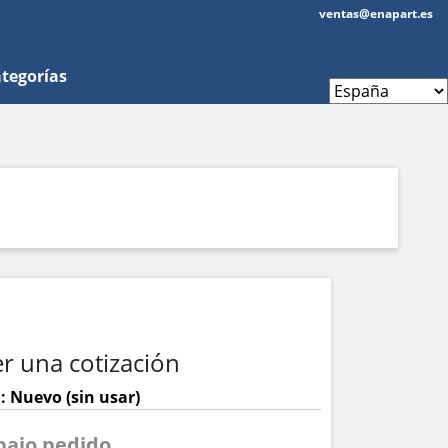
ventas@enapart.es
tegorías
r una cotización
: Nuevo (sin usar)
 bajo pedido