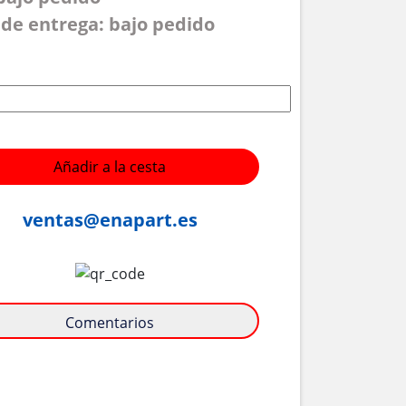
de entrega: bajo pedido
Añadir a la cesta
ventas@enapart.es
Comentarios