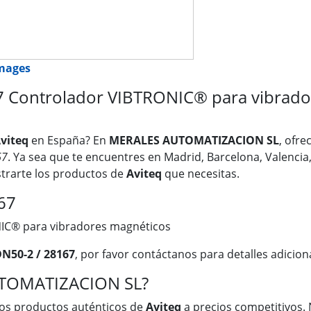
images
 Controlador VIBTRONIC® para vibrador
viteq
en España? En
MERALES AUTOMATIZACION SL
, ofr
67
. Ya sea que te encuentres en Madrid, Barcelona, Valencia,
trarte los productos de
Aviteq
que necesitas.
67
IC® para vibradores magnéticos
N50-2 / 28167
, por favor contáctanos para detalles adicion
UTOMATIZACION SL?
os productos auténticos de
Aviteq
a precios competitivos. 