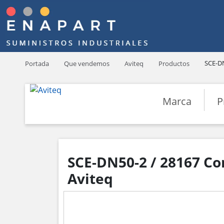
SCE-DN
Portada
Que vendemos
Aviteq
Productos
Marca
P
SCE-DN50-2 / 28167 C
Aviteq