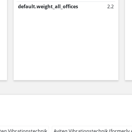
default.weight_all_offices
2.2
teq Vibrationstechnik
Aviteq Vibrationstechnik (formerly