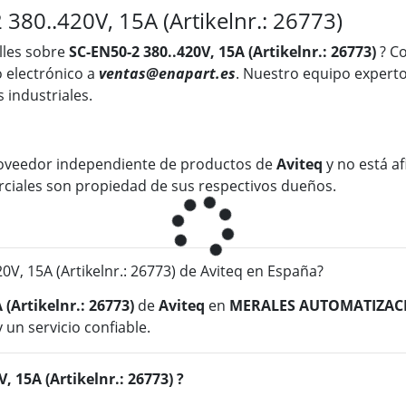
380..420V, 15A (Artikelnr.: 26773)
lles sobre
SC-EN50-2 380..420V, 15A (Artikelnr.: 26773)
? C
 electrónico a
ventas@enapart.es
. Nuestro equipo experto
 industriales.
oveedor independiente de productos de
Aviteq
y no está af
rciales son propiedad de sus respectivos dueños.
, 15A (Artikelnr.: 26773) de Aviteq en España?
 (Artikelnr.: 26773)
de
Aviteq
en
MERALES AUTOMATIZAC
 un servicio confiable.
, 15A (Artikelnr.: 26773) ?