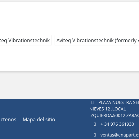
teq Vibrationstechnik
Aviteq Vibrationstechnik (formerly
PLAZA NUESTRA SE
NIEVES 12 ,LOCAL
IZQUIERDA,50012,ZAR
áctenos
Mapa del sitio
+ 34 976 361930
ventas@enapart.e