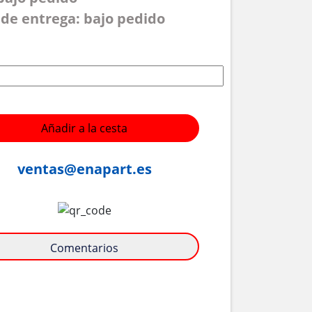
de entrega: bajo pedido
Añadir a la cesta
ventas@enapart.es
Comentarios