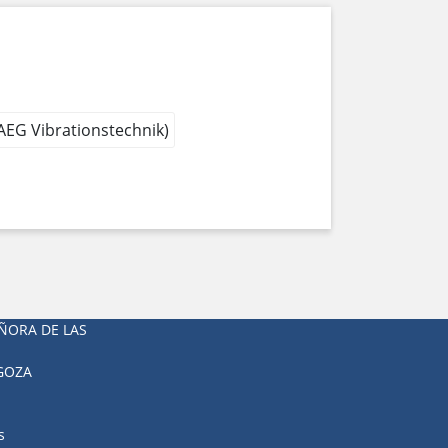
 AEG Vibrationstechnik)
ÑORA DE LAS
AGOZA
s