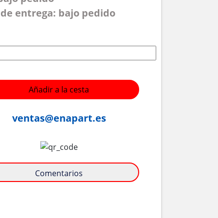
de entrega: bajo pedido
Añadir a la cesta
ventas@enapart.es
Comentarios