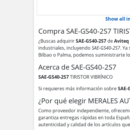
Show all 
Compra SAE-GS40-2S7 TIRIS
¿Buscas adquirir
SAE-GS40-2S7
de
Aviteq
industriales, incluyendo
SAE-GS40-2S7
. Ya
Bilbao o Palma, podemos suministrarte l
Acerca de SAE-GS40-2S7
SAE-GS40-2S7
TIRISTOR VIBRÍNICO
Si requieres más información sobre
SAE-
¿Por qué elegir MERALES A
Como proveedor independiente, ofrecem
garantiza entregas rápidas en toda Españ
autenticidad y calidad de los artículos q