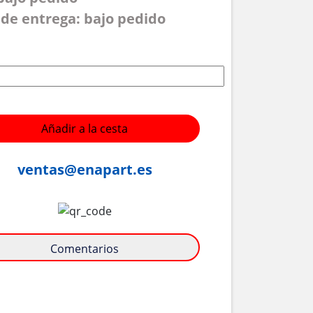
de entrega: bajo pedido
Añadir a la cesta
ventas@enapart.es
Comentarios