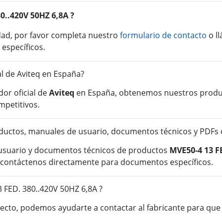
80..420V 50HZ 6,8A ?
idad, por favor completa nuestro
formulario de contacto
o l
 específicos.
al de Aviteq en España?
or oficial de
Aviteq
en España, obtenemos nuestros product
mpetitivos.
uctos, manuales de usuario, documentos técnicos y PDFs d
 usuario y documentos técnicos de productos
MVE50-4 13 F
o contáctenos directamente para documentos específicos.
 FED. 380..420V 50HZ 6,8A ?
cto, podemos ayudarte a contactar al fabricante para que o