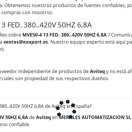
a. Obtenemos nuestros productos de fuentes confiables, po
ue compras con nosotros.
3 FED. 380..420V 50HZ 6,8A
lles sobre
MVE50-4 13 FED. 380..420V 50HZ 6,8A
? Comuníca
 a
ventas@enapart.es
. Nuestro equipo experto está aquí pa
es.
oveedor independiente de productos de
Aviteq
y no está af
rciales son propiedad de sus respectivos dueños.
80..420V 50HZ 6,8A de Aviteq en España?
0V 50HZ 6,8A
de
Aviteq
en
MERALES AUTOMATIZACION SL
cio confiable.