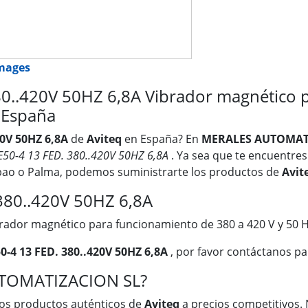
images
..420V 50HZ 6,8A Vibrador magnético 
n España
20V 50HZ 6,8A
de
Aviteq
en España? En
MERALES AUTOMAT
50-4 13 FED. 380..420V 50HZ 6,8A
. Ya sea que te encuentres 
lbao o Palma, podemos suministrarte los productos de
Avit
380..420V 50HZ 6,8A
rador magnético para funcionamiento de 380 a 420 V y 50 
-4 13 FED. 380..420V 50HZ 6,8A
, por favor contáctanos pa
UTOMATIZACION SL?
os productos auténticos de
Aviteq
a precios competitivos. 