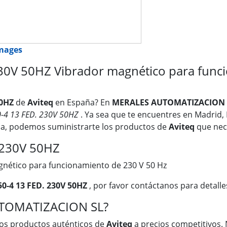
images
0V 50HZ Vibrador magnético para funci
50HZ
de
Aviteq
en España? En
MERALES AUTOMATIZACION 
-4 13 FED. 230V 50HZ
. Ya sea que te encuentres en Madrid, B
lma, podemos suministrarte los productos de
Aviteq
que nece
 230V 50HZ
nético para funcionamiento de 230 V 50 Hz
0-4 13 FED. 230V 50HZ
, por favor contáctanos para detalle
UTOMATIZACION SL?
os productos auténticos de
Aviteq
a precios competitivos. 