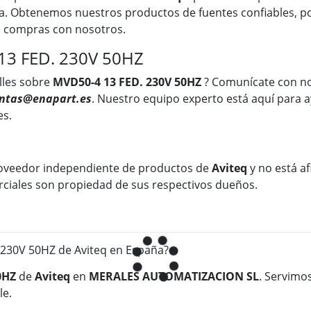
a. Obtenemos nuestros productos de fuentes confiables, po
ue compras con nosotros.
13 FED. 230V 50HZ
lles sobre
MVD50-4 13 FED. 230V 50HZ
? Comunícate con n
ntas@enapart.es
. Nuestro equipo experto está aquí para a
es.
oveedor independiente de productos de
Aviteq
y no está af
rciales son propiedad de sus respectivos dueños.
230V 50HZ de Aviteq en España?
50HZ
de
Aviteq
en
MERALES AUTOMATIZACION SL
. Servimo
le.