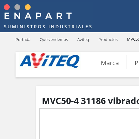
MVC50
Portada
Que vendemos
Aviteq
Productos
Marca
P
MVC50-4 31186 vibrad