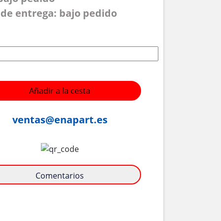
de entrega: bajo pedido
Añadir a la cesta
ventas@enapart.es
Comentarios