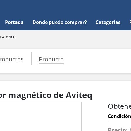
Portada
Donde puedo comprar?
Categorías
-4 31186
roductos
Producto
or magnético de Aviteq
Obtene
Condición
Precio: