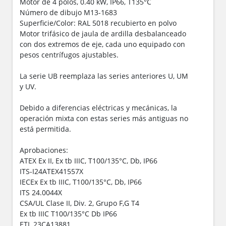
Motor de 4 polos, 0.40 kW, IP66, T135°C
Número de dibujo M13-1683
Superficie/Color: RAL 5018 recubierto en polvo
Motor trifásico de jaula de ardilla desbalanceado
con dos extremos de eje, cada uno equipado con
pesos centrífugos ajustables.
La serie UB reemplaza las series anteriores U, UM
y UV.
Debido a diferencias eléctricas y mecánicas, la
operación mixta con estas series más antiguas no
está permitida.
Aprobaciones:
ATEX Ex II, Ex tb IIIC, T100/135°C, Db, IP66
ITS-I24ATEX41557X
IECEx Ex tb IIIC, T100/135°C, Db, IP66
ITS 24.0044X
CSA/UL Clase II, Div. 2, Grupo F,G T4
Ex tb IIIC T100/135°C Db IP66
ETL 23CA13881