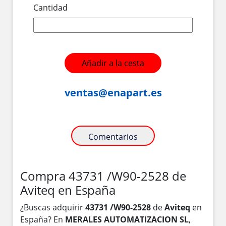
Cantidad
Añadir a la cesta
ventas@enapart.es
Comentarios
Compra 43731 /W90-2528 de
Aviteq en España
¿Buscas adquirir
43731 /W90-2528
de
Aviteq
en
España? En
MERALES AUTOMATIZACION SL
,