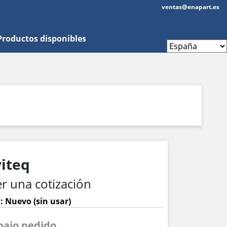
ventas@enapart.es
Productos disponibles
iteq
r una cotización
: Nuevo (sin usar)
 bajo pedido