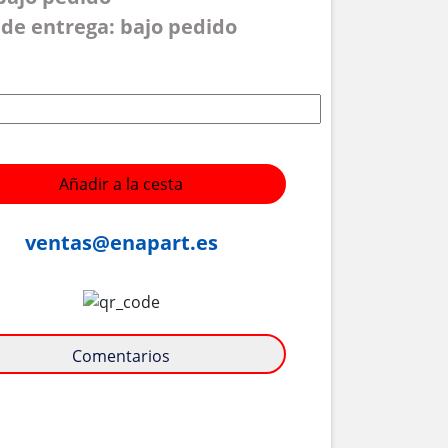
de entrega: bajo pedido
Añadir a la cesta
ventas@enapart.es
Comentarios