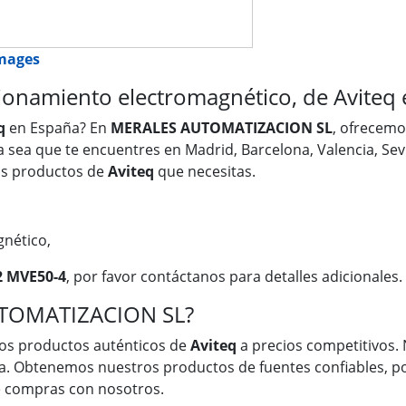
images
namiento electromagnético, de Aviteq 
q
en España? En
MERALES AUTOMATIZACION SL
, ofrecem
Ya sea que te encuentres en Madrid, Barcelona, Valencia, Sev
os productos de
Aviteq
que necesitas.
nético,
2 MVE50-4
, por favor contáctanos para detalles adicionales.
UTOMATIZACION SL?
os productos auténticos de
Aviteq
a precios competitivos. 
a. Obtenemos nuestros productos de fuentes confiables, po
ue compras con nosotros.