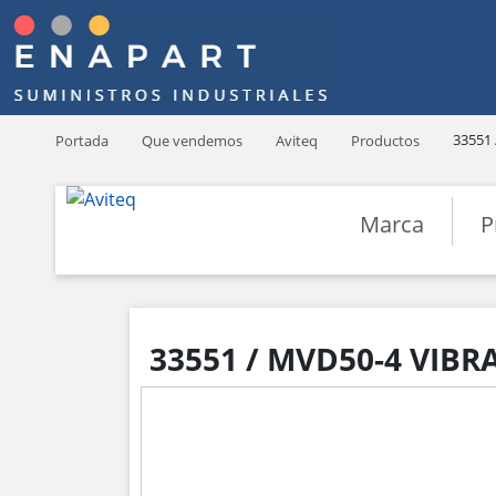
33551
Portada
Que vendemos
Aviteq
Productos
Marca
P
33551 / MVD50-4 VIBR