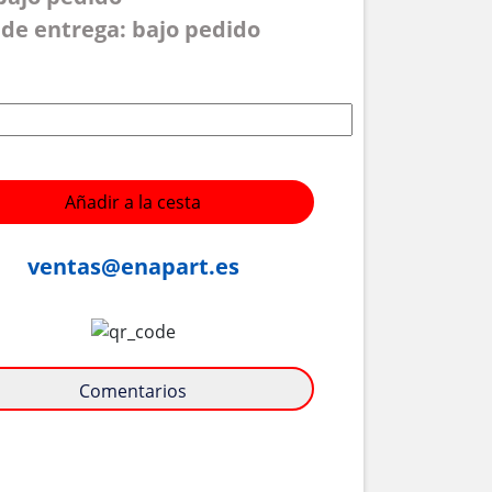
de entrega: bajo pedido
Añadir a la cesta
ventas@enapart.es
Comentarios