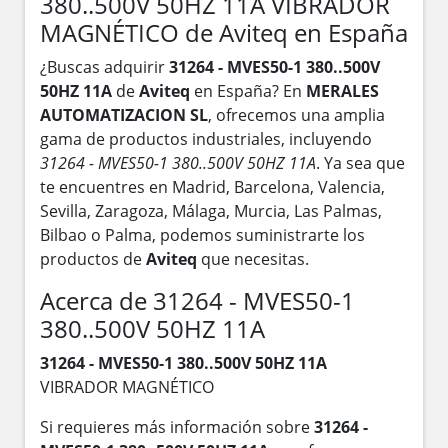
380..500V 50HZ 11A VIBRADOR
MAGNÉTICO de Aviteq en España
¿Buscas adquirir
31264 - MVES50-1 380..500V
50HZ 11A
de
Aviteq
en España? En
MERALES
AUTOMATIZACION SL
, ofrecemos una amplia
gama de productos industriales, incluyendo
31264 - MVES50-1 380..500V 50HZ 11A
. Ya sea que
te encuentres en Madrid, Barcelona, Valencia,
Sevilla, Zaragoza, Málaga, Murcia, Las Palmas,
Bilbao o Palma, podemos suministrarte los
productos de
Aviteq
que necesitas.
Acerca de 31264 - MVES50-1
380..500V 50HZ 11A
31264 - MVES50-1 380..500V 50HZ 11A
VIBRADOR MAGNÉTICO
Si requieres más información sobre
31264 -