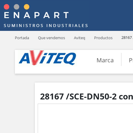
28167
Portada
Que vendemos
Aviteq
Productos
Marca
P
28167 /SCE-DN50-2 con