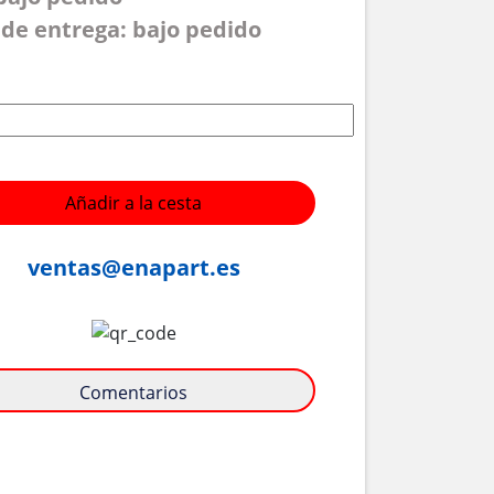
de entrega: bajo pedido
Añadir a la cesta
ventas@enapart.es
Comentarios